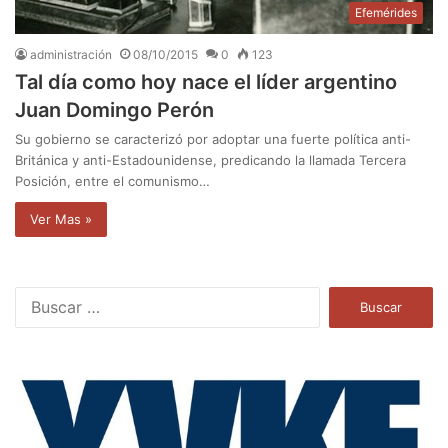
Efemérides
administración
08/10/2015
0
123
Tal día como hoy nace el líder argentino
Juan Domingo Perón
Su gobierno se caracterizó por adoptar una fuerte política anti-
Británica y anti-Estadounidense, predicando la llamada Tercera
Posición, entre el comunismo…
Ver Mas »
B
u
s
c
a
r
: