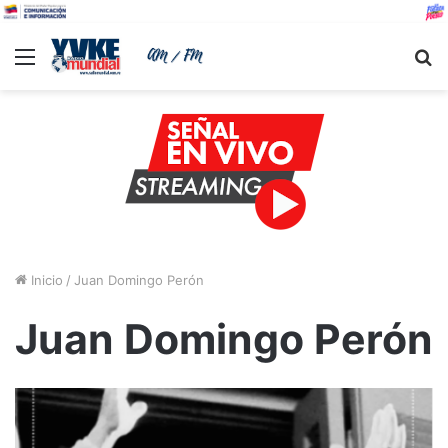
Menu
B
Inicio
/
Juan Domingo Perón
Juan Domingo Perón