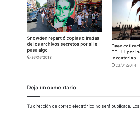
Snowden repartió copias cifradas
de los archivos secretos por si le
Caen cotizaci
pasa algo
EE.UU. por i
inventarios
26/06/2013
23/01/2014
Deja un comentario
Tu dirección de correo electrónico no será publicada.
Los
C
o
m