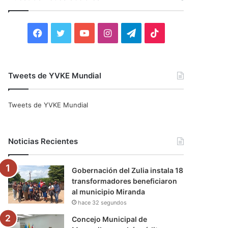
r
:
F
T
Y
I
T
T
a
w
o
n
e
i
c
i
u
s
l
k
Tweets de YVKE Mundial
e
t
T
t
e
T
Tweets de YVKE Mundial
b
t
u
a
g
o
o
e
b
g
r
k
Noticias Recientes
o
r
e
r
a
Gobernación del Zulia instala 18
k
a
m
transformadores beneficiaron
al municipio Miranda
m
hace 32 segundos
Concejo Municipal de