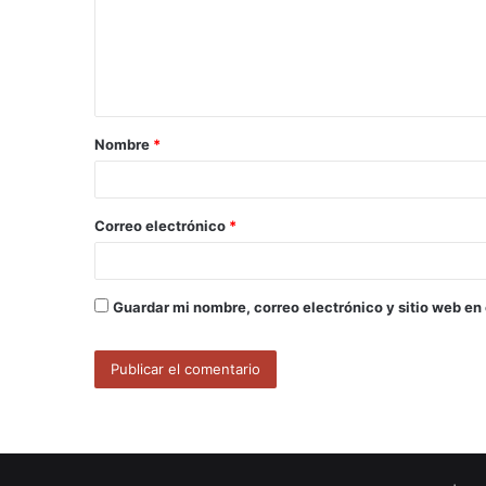
e
n
t
a
Nombre
*
r
i
o
Correo electrónico
*
*
Guardar mi nombre, correo electrónico y sitio web en