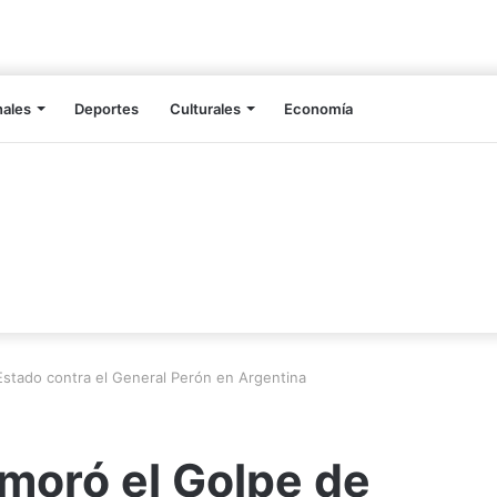
nales
Deportes
Culturales
Economía
Estado contra el General Perón en Argentina
emoró el Golpe de