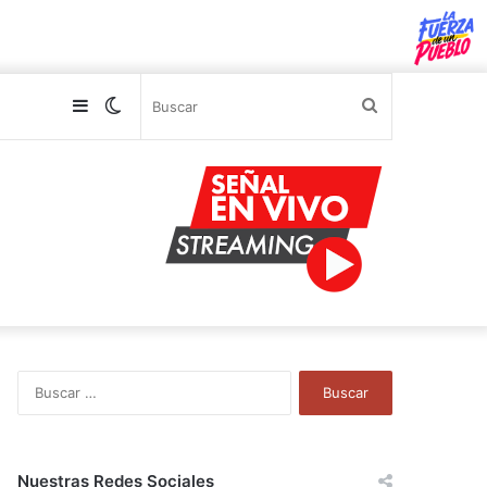
Sidebar
Switch
Buscar
skin
B
u
s
c
a
Nuestras Redes Sociales