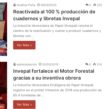
Anellise Peña
29/09/2025
0
225
Reactivada al 100 % producción de
cuadernos y libretas Invepal
La Industria Venezolana de Papel (Invepal) retoma el
camino de la reactivación y vuelve a producir cuadernos y
libretas con…
Ver Mas »
ía
administración
30/05/2018
0
314
Invepal fortalece el Motor Forestal
gracias a su inventiva obrera
La Industria Venezolana Endógena de Papel (Invepal)
registró en el primer trimestre de 2018 una producción de
85.4 toneladas de…
Ver Mas »
les