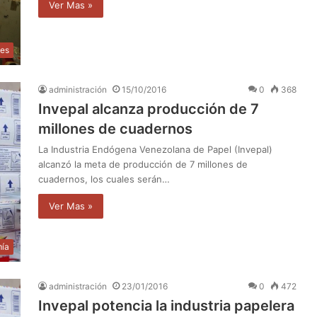
Ver Mas »
les
administración
15/10/2016
0
368
Invepal alcanza producción de 7
millones de cuadernos
La Industria Endógena Venezolana de Papel (Invepal)
alcanzó la meta de producción de 7 millones de
cuadernos, los cuales serán…
Ver Mas »
ía
administración
23/01/2016
0
472
Invepal potencia la industria papelera