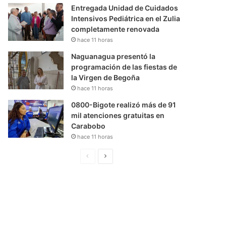
Entregada Unidad de Cuidados
Intensivos Pediátrica en el Zulia
completamente renovada
hace 11 horas
Naguanagua presentó la
programación de las fiestas de
la Virgen de Begoña
hace 11 horas
0800-Bigote realizó más de 91
mil atenciones gratuitas en
Carabobo
hace 11 horas
P
S
á
i
g
g
i
u
n
i