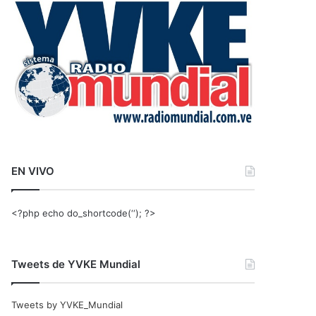
r
:
EN VIVO
<?php echo do_shortcode(‘‘); ?>
Tweets de YVKE Mundial
Tweets by YVKE_Mundial