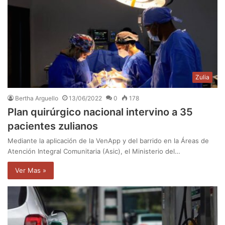
Zulia
Bertha Arguello
13/06/2022
0
178
Plan quirúrgico nacional intervino a 35
pacientes zulianos
Mediante la aplicación de la VenApp y del barrido en la Áreas de
Atención Integral Comunitaria (Asic), el Ministerio del…
Ver Mas »