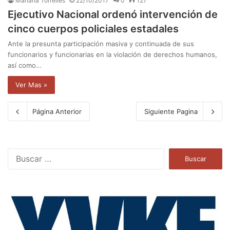
Mariana Torrelles
22/10/2017
0
127
Ejecutivo Nacional ordenó intervención de
cinco cuerpos policiales estadales
Ante la presunta participación masiva y continuada de sus
funcionarios y funcionarias en la violación de derechos humanos,
así como…
Ver Mas »
Página Anterior
Siguiente Pagina
B
u
s
c
a
r
: