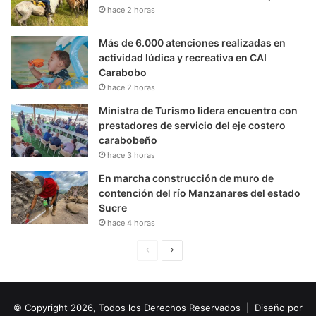
hace 2 horas
Más de 6.000 atenciones realizadas en
actividad lúdica y recreativa en CAI
Carabobo
hace 2 horas
Ministra de Turismo lidera encuentro con
prestadores de servicio del eje costero
carabobeño
hace 3 horas
En marcha construcción de muro de
contención del río Manzanares del estado
Sucre
hace 4 horas
P
S
á
i
g
g
© Copyright 2026, Todos los Derechos Reservados | Diseño por
i
u