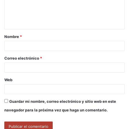
e
n
t
a
Nombre
*
r
i
o
Correo electrónico
*
*
Web
Guardar mi nombre, correo electrónico y sitio web en este
navegador para la próxima vez que haga un comentario.