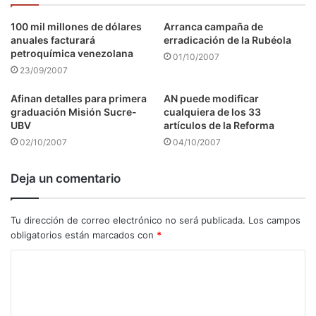
100 mil millones de dólares
Arranca campaña de
anuales facturará
erradicación de la Rubéola
petroquímica venezolana
01/10/2007
23/09/2007
Afinan detalles para primera
AN puede modificar
graduación Misión Sucre-
cualquiera de los 33
UBV
artículos de la Reforma
02/10/2007
04/10/2007
Deja un comentario
Tu dirección de correo electrónico no será publicada.
Los campos
obligatorios están marcados con
*
C
o
m