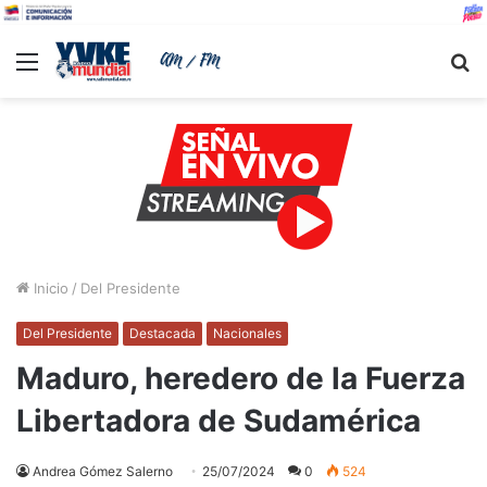
Menu
B
Inicio
/
Del Presidente
Del Presidente
Destacada
Nacionales
Maduro, heredero de la Fuerza
Libertadora de Sudamérica
Andrea Gómez Salerno
25/07/2024
0
524