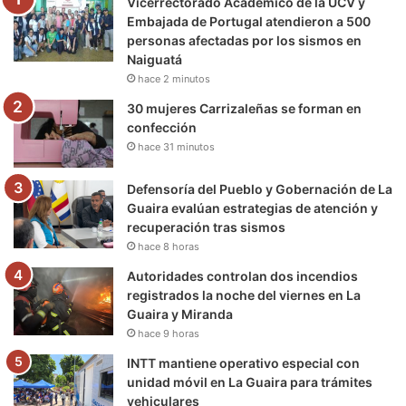
Vicerrectorado Académico de la UCV y
o
r
e
r
a
Embajada de Portugal atendieron a 500
personas afectadas por los sismos en
k
a
m
Naiguatá
hace 2 minutos
m
30 mujeres Carrizaleñas se forman en
confección
hace 31 minutos
Defensoría del Pueblo y Gobernación de La
Guaira evalúan estrategias de atención y
recuperación tras sismos
hace 8 horas
Autoridades controlan dos incendios
registrados la noche del viernes en La
Guaira y Miranda
hace 9 horas
INTT mantiene operativo especial con
unidad móvil en La Guaira para trámites
vehiculares