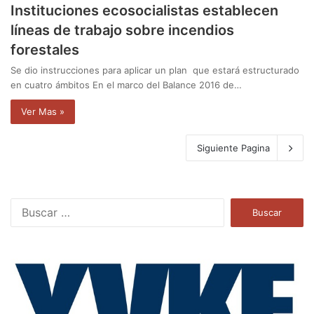
Instituciones ecosocialistas establecen
líneas de trabajo sobre incendios
forestales
Se dio instrucciones para aplicar un plan que estará estructurado
en cuatro ámbitos En el marco del Balance 2016 de…
Ver Mas »
Siguiente Pagina
B
u
s
c
a
r
: