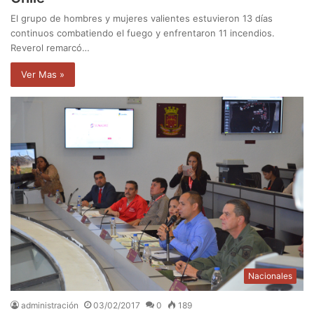
El grupo de hombres y mujeres valientes estuvieron 13 días
continuos combatiendo el fuego y enfrentaron 11 incendios.
Reverol remarcó…
Ver Mas »
Nacionales
administración
03/02/2017
0
189