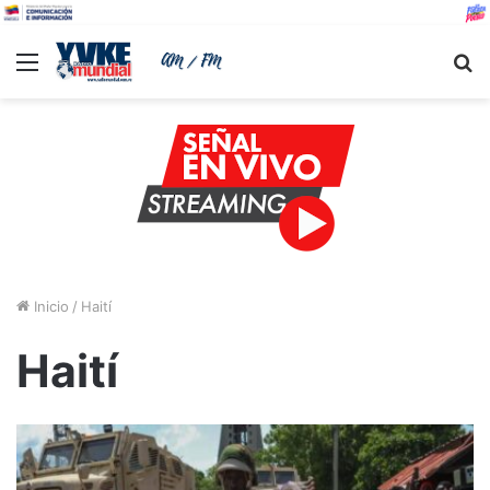
Menu
B
Inicio
/
Haití
Haití