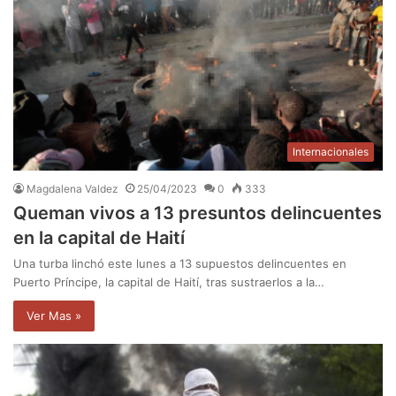
Internacionales
Magdalena Valdez
25/04/2023
0
333
Queman vivos a 13 presuntos delincuentes
en la capital de Haití
Una turba linchó este lunes a 13 supuestos delincuentes en
Puerto Príncipe, la capital de Haití, tras sustraerlos a la…
Ver Mas »