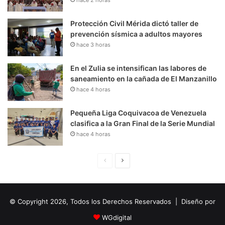
Protección Civil Mérida dictó taller de
prevención sísmica a adultos mayores
hace 3 horas
En el Zulia se intensifican las labores de
saneamiento en la cañada de El Manzanillo
hace 4 horas
Pequeña Liga Coquivacoa de Venezuela
clasifica a la Gran Final de la Serie Mundial
hace 4 horas
P
S
á
i
g
g
© Copyright 2026, Todos los Derechos Reservados | Diseño por
i
u
n
i
WGdigital