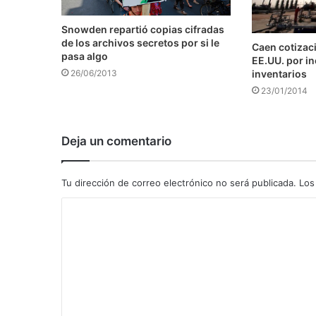
Snowden repartió copias cifradas
de los archivos secretos por si le
Caen cotizaci
pasa algo
EE.UU. por i
inventarios
26/06/2013
23/01/2014
Deja un comentario
Tu dirección de correo electrónico no será publicada.
Los
C
o
m
e
n
t