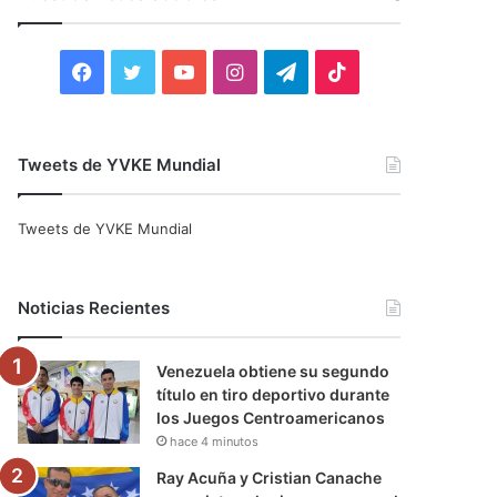
r
:
F
T
Y
I
T
T
a
w
o
n
e
i
c
i
u
s
l
k
Tweets de YVKE Mundial
e
t
T
t
e
T
Tweets de YVKE Mundial
b
t
u
a
g
o
o
e
b
g
r
k
Noticias Recientes
o
r
e
r
a
Venezuela obtiene su segundo
k
a
m
título en tiro deportivo durante
los Juegos Centroamericanos
m
hace 4 minutos
Ray Acuña y Cristian Canache