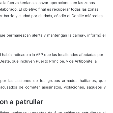
 y a la fuerza keniana a lanzar operaciones en las zonas
laborado. El objetivo final es recuperar todas las zonas
or barrio y ciudad por ciudad», añadió el Conille miércoles
 que permanezcan alerta y mantengan la calma», informó el
había indicado a la AFP que las localidades afectadas por
este, que incluyen Puerto Príncipe, y de Artibonite, al
por las acciones de los grupos armados haitianos, que
 acusados de cometer asesinatos, violaciones, saqueos y
n a patrullar
licías kenianos y agentes de élite haitianos patrullaron el