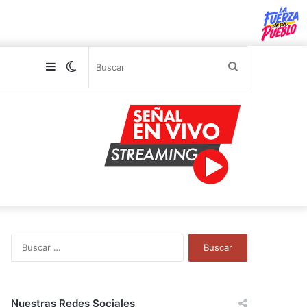
Sidebar
Switch
Buscar
skin
B
u
s
c
a
Nuestras Redes Sociales