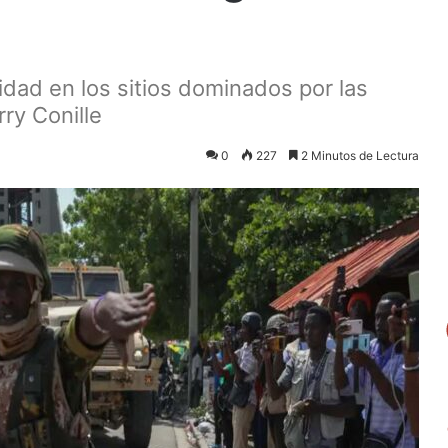
idad en los sitios dominados por las
rry Conille
0
227
2 Minutos de Lectura