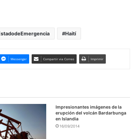
EstadodeEmergencia
Haití
Messenger
Compartir via Correo
Imprimir
Impresionantes imágenes de la
erupción del volcán Bardarbunga
en Islandia
16/09/2014