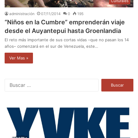
Culturales
administración
07/11/2014
0
195
“Niños en la Cumbre” emprenderán viaje
desde el Auyantepui hasta Groenlandia
El reto más importante de sus cortas vidas –que no pasan los 14
años– comenzará en el sur de Venezuela, este…
Ver Mas »
B
u
s
c
a
r
: