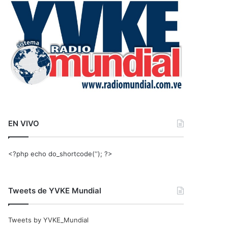
r
:
EN VIVO
<?php echo do_shortcode(‘‘); ?>
Tweets de YVKE Mundial
Tweets by YVKE_Mundial