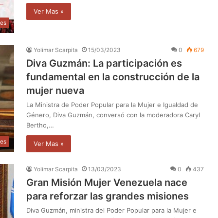
Ver Mas »
les
Yolimar Scarpita
15/03/2023
0
679
Diva Guzmán: La participación es
fundamental en la construcción de la
mujer nueva
La Ministra de Poder Popular para la Mujer e Igualdad de
Género, Diva Guzmán, conversó con la moderadora Caryl
Bertho,…
les
Ver Mas »
Yolimar Scarpita
13/03/2023
0
437
Gran Misión Mujer Venezuela nace
para reforzar las grandes misiones
Diva Guzmán, ministra del Poder Popular para la Mujer e