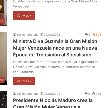
Igualdad de Género, expresó sobre la Gran Misión Mujer
Venezuela,…
Ver Mas »
ica
Yolimar Scarpita
09/03/2023
0
525
Ministra Diva Guzmán la Gran Misión
Mujer Venezuela nace en una Nueva
Época de Transición al Socialismo
La ministra del Poder Popular para la Mujer e Igualdad de
Género, Diva Guzmán, sostuvo un contacto telefónico
con Leonardo…
da
Ver Mas »
Yolimar Scarpita
08/03/2023
0
466
Presidente Nicolás Maduro crea la
Gran Misión Mujer Venezuela