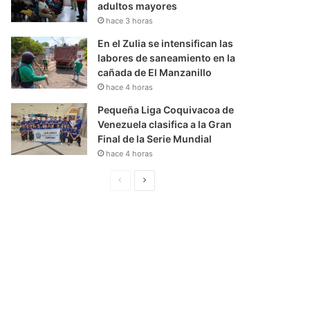
adultos mayores
hace 3 horas
En el Zulia se intensifican las
labores de saneamiento en la
cañada de El Manzanillo
hace 4 horas
Pequeña Liga Coquivacoa de
Venezuela clasifica a la Gran
Final de la Serie Mundial
hace 4 horas
P
S
á
i
g
g
i
u
n
i
a
e
A
n