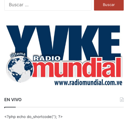
B
u
s
c
a
r
:
EN VIVO
<?php echo do_shortcode(‘‘); ?>