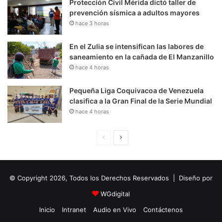
Protección Civil Mérida dictó taller de
prevención sísmica a adultos mayores
hace 3 horas
En el Zulia se intensifican las labores de
saneamiento en la cañada de El Manzanillo
hace 4 horas
Pequeña Liga Coquivacoa de Venezuela
clasifica a la Gran Final de la Serie Mundial
hace 4 horas
P
S
á
i
g
g
© Copyright 2026, Todos los Derechos Reservados | Diseño por
i
u
n
i
WGdigital
a
e
Inicio
Intranet
Audio en Vivo
Contáctenos
A
n