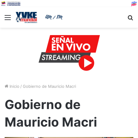
Menu
B
Inicio
/
Gobierno de Mauricio Macri
Gobierno de
Mauricio Macri