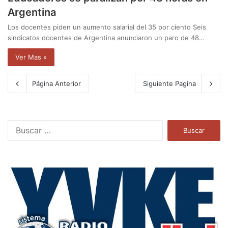
Argentina
Los docentes piden un aumento salarial del 35 por ciento Seis
sindicatos docentes de Argentina anunciaron un paro de 48…
Ver Mas »
Página Anterior
Siguiente Pagina
B
u
s
c
a
r
: