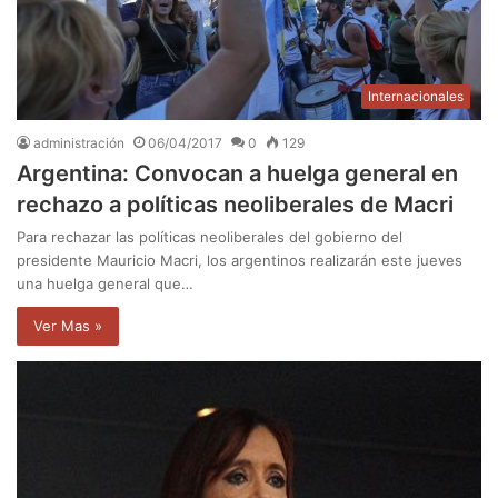
Internacionales
administración
06/04/2017
0
129
Argentina: Convocan a huelga general en
rechazo a políticas neoliberales de Macri
Para rechazar las políticas neoliberales del gobierno del
presidente Mauricio Macri, los argentinos realizarán este jueves
una huelga general que…
Ver Mas »