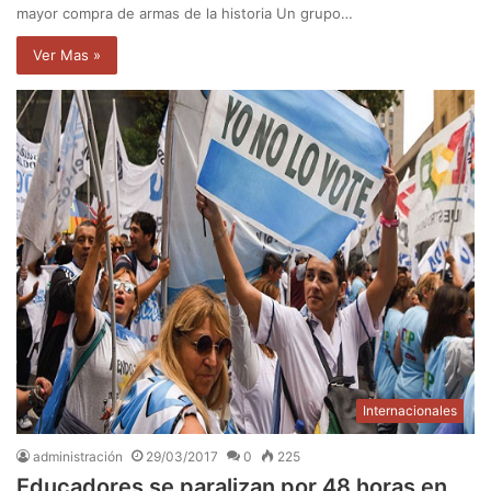
mayor compra de armas de la historia Un grupo…
Ver Mas »
Internacionales
administración
29/03/2017
0
225
Educadores se paralizan por 48 horas en