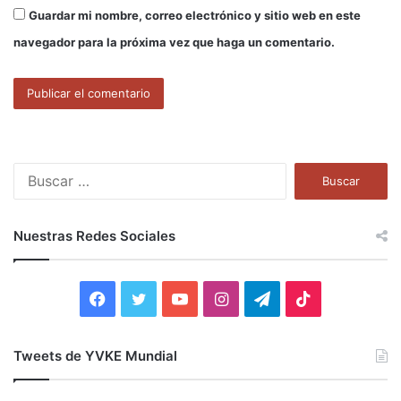
Guardar mi nombre, correo electrónico y sitio web en este
navegador para la próxima vez que haga un comentario.
B
u
s
c
Nuestras Redes Sociales
a
r
:
F
T
Y
I
T
T
a
w
o
n
e
i
Tweets de YVKE Mundial
c
i
u
s
l
k