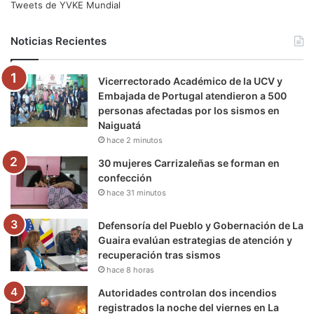
e
t
T
t
e
T
Tweets de YVKE Mundial
b
t
u
a
g
o
Noticias Recientes
o
e
b
g
r
k
Vicerrectorado Académico de la UCV y
o
r
e
r
a
Embajada de Portugal atendieron a 500
personas afectadas por los sismos en
k
a
m
Naiguatá
hace 2 minutos
m
30 mujeres Carrizaleñas se forman en
confección
hace 31 minutos
Defensoría del Pueblo y Gobernación de La
Guaira evalúan estrategias de atención y
recuperación tras sismos
hace 8 horas
Autoridades controlan dos incendios
registrados la noche del viernes en La