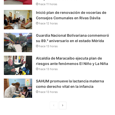
hace 11 horas
Inició plan de renovación de vocerías de
Consejos Comunales en Rivas Dávila
hace 12 horas
Guardia Nacional Bolivariana conmemoró
su 89.° aniversario en el estado Mérida
hace 13 horas
Alcaldía de Maracaibo ejecuta plan de
riesgos ante fenómenos El Niño y La Niña
hace 13 horas
SAHUM promueve la lactancia materna
como derecho vital en la infancia
hace 13 horas
P
S
á
i