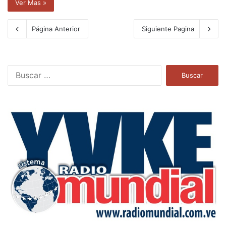
Ver Mas »
Página Anterior
Siguiente Pagina
B
u
s
c
a
r
: