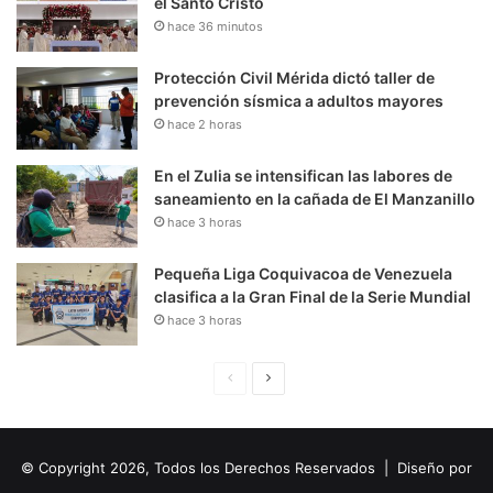
el Santo Cristo
hace 36 minutos
Protección Civil Mérida dictó taller de
prevención sísmica a adultos mayores
hace 2 horas
En el Zulia se intensifican las labores de
saneamiento en la cañada de El Manzanillo
hace 3 horas
Pequeña Liga Coquivacoa de Venezuela
clasifica a la Gran Final de la Serie Mundial
hace 3 horas
P
S
á
i
g
g
© Copyright 2026, Todos los Derechos Reservados | Diseño por
i
u