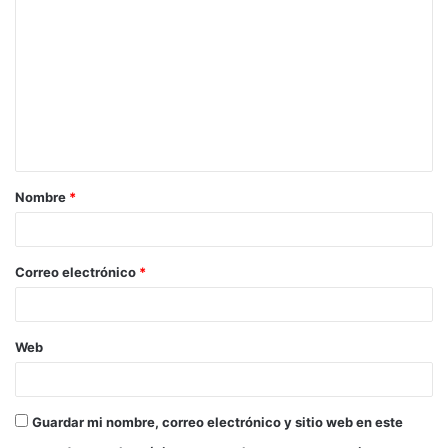
o
m
e
n
t
a
Nombre
*
r
i
o
Correo electrónico
*
*
Web
Guardar mi nombre, correo electrónico y sitio web en este