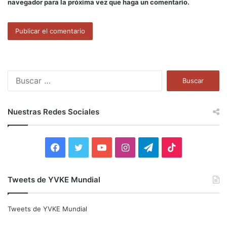
navegador para la próxima vez que haga un comentario.
B
u
s
c
Nuestras Redes Sociales
a
r
:
F
T
Y
I
T
T
a
w
o
n
e
i
Tweets de YVKE Mundial
c
i
u
s
l
k
e
t
T
t
e
T
Tweets de YVKE Mundial