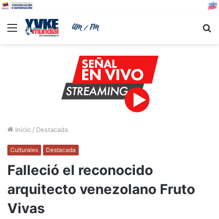
Menu
B
Inicio
/
Destacada
Culturales
Destacada
Falleció el reconocido
arquitecto venezolano Fruto
Vivas