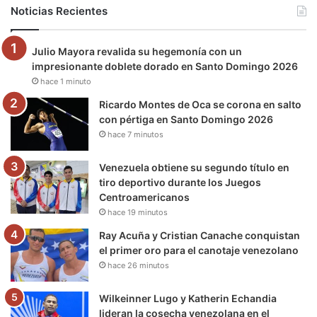
b
t
u
a
g
o
Noticias Recientes
o
e
b
g
r
k
Julio Mayora revalida su hegemonía con un
o
r
e
r
a
impresionante doblete dorado en Santo Domingo 2026
hace 1 minuto
k
a
m
Ricardo Montes de Oca se corona en salto
m
con pértiga en Santo Domingo 2026
hace 7 minutos
Venezuela obtiene su segundo título en
tiro deportivo durante los Juegos
Centroamericanos
hace 19 minutos
Ray Acuña y Cristian Canache conquistan
el primer oro para el canotaje venezolano
hace 26 minutos
Wilkeinner Lugo y Katherin Echandia
lideran la cosecha venezolana en el