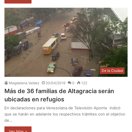
De la Ciudad
Magdalena Valdez
20/04/2016
0
122
Más de 36 familias de Altagracia serán
ubicadas en refugios
En declaraciones para Venezolana de Televisión Aponte indicó
que se harán en adelante los respectivos trámites con el objetivo
de…
Ver Mas »