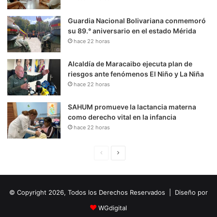
Guardia Nacional Bolivariana conmemoró
su 89.° aniversario en el estado Mérida
hace 22 horas
Alcaldía de Maracaibo ejecuta plan de
riesgos ante fenómenos El Niño y La Niña
hace 22 horas
SAHUM promueve la lactancia materna
como derecho vital en la infancia
hace 22 horas
P
S
á
i
g
g
© Copyright 2026, Todos los Derechos Reservados | Diseño por
i
u
n
i
WGdigital