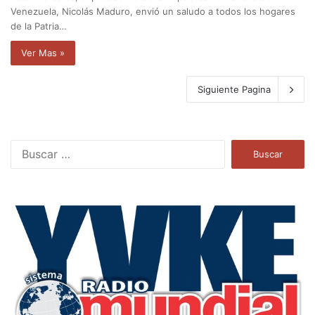
Venezuela, Nicolás Maduro, envió un saludo a todos los hogares
de la Patria…
Ver Mas »
Siguiente Pagina
B
u
s
c
a
r
: