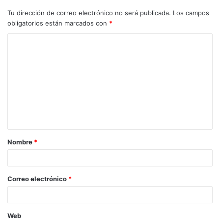
Tu dirección de correo electrónico no será publicada.
Los campos
obligatorios están marcados con
*
C
o
m
e
n
t
a
Nombre
*
r
i
o
Correo electrónico
*
*
Web