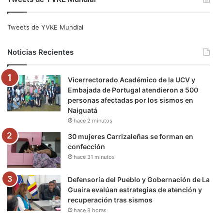
c
i
u
s
l
k
e
t
T
t
e
T
Tweets de YVKE Mundial
b
t
u
a
g
o
Noticias Recientes
o
e
b
g
r
k
Vicerrectorado Académico de la UCV y
o
r
e
r
a
Embajada de Portugal atendieron a 500
personas afectadas por los sismos en
k
a
m
Naiguatá
hace 2 minutos
m
30 mujeres Carrizaleñas se forman en
confección
hace 31 minutos
Defensoría del Pueblo y Gobernación de La
Guaira evalúan estrategias de atención y
recuperación tras sismos
hace 8 horas