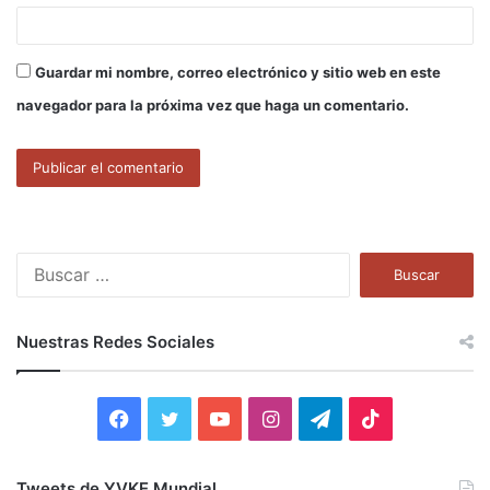
Guardar mi nombre, correo electrónico y sitio web en este
navegador para la próxima vez que haga un comentario.
B
u
s
c
Nuestras Redes Sociales
a
r
:
F
T
Y
I
T
T
a
w
o
n
e
i
Tweets de YVKE Mundial