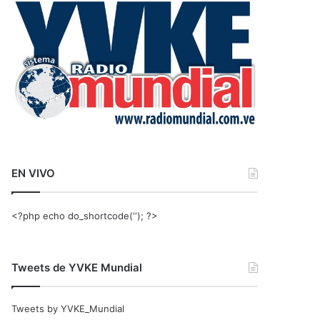
r
:
EN VIVO
<?php echo do_shortcode(‘‘); ?>
Tweets de YVKE Mundial
Tweets by YVKE_Mundial