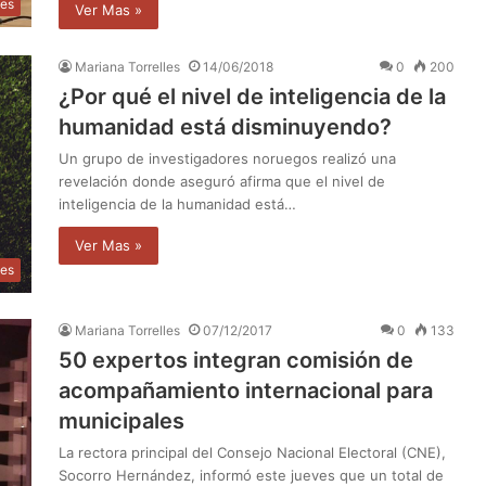
les
Ver Mas »
Mariana Torrelles
14/06/2018
0
200
¿Por qué el nivel de inteligencia de la
humanidad está disminuyendo?
Un grupo de investigadores noruegos realizó una
revelación donde aseguró afirma que el nivel de
inteligencia de la humanidad está…
Ver Mas »
des
Mariana Torrelles
07/12/2017
0
133
50 expertos integran comisión de
acompañamiento internacional para
municipales
La rectora principal del Consejo Nacional Electoral (CNE),
Socorro Hernández, informó este jueves que un total de