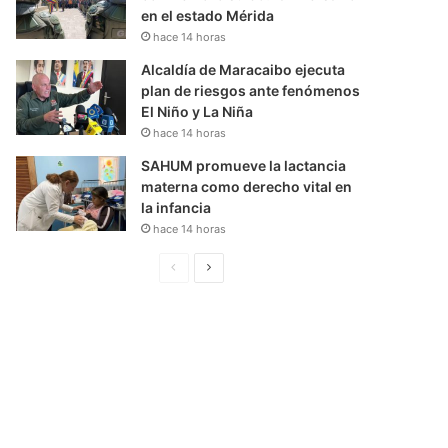
en el estado Mérida
hace 14 horas
Alcaldía de Maracaibo ejecuta
plan de riesgos ante fenómenos
El Niño y La Niña
hace 14 horas
SAHUM promueve la lactancia
materna como derecho vital en
la infancia
hace 14 horas
P
S
á
i
g
g
i
u
n
i
a
e
A
n