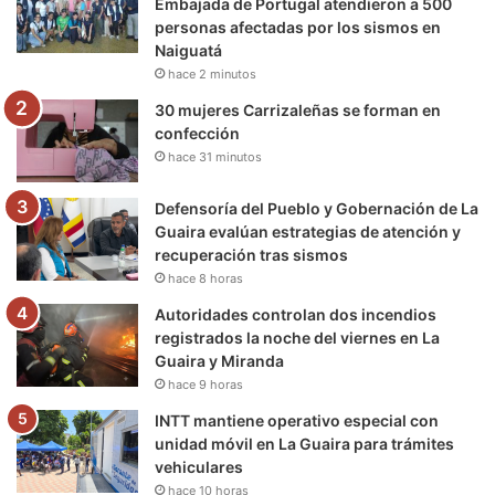
Embajada de Portugal atendieron a 500
personas afectadas por los sismos en
k
a
m
Naiguatá
hace 2 minutos
m
30 mujeres Carrizaleñas se forman en
confección
hace 31 minutos
Defensoría del Pueblo y Gobernación de La
Guaira evalúan estrategias de atención y
recuperación tras sismos
hace 8 horas
Autoridades controlan dos incendios
registrados la noche del viernes en La
Guaira y Miranda
hace 9 horas
INTT mantiene operativo especial con
unidad móvil en La Guaira para trámites
vehiculares
hace 10 horas