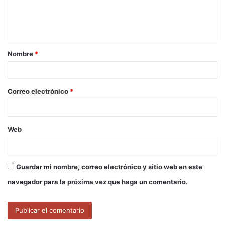
n
t
a
Nombre
*
r
i
o
Correo electrónico
*
*
Web
Guardar mi nombre, correo electrónico y sitio web en este
navegador para la próxima vez que haga un comentario.