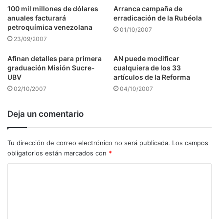
100 mil millones de dólares
Arranca campaña de
anuales facturará
erradicación de la Rubéola
petroquímica venezolana
01/10/2007
23/09/2007
Afinan detalles para primera
AN puede modificar
graduación Misión Sucre-
cualquiera de los 33
UBV
artículos de la Reforma
02/10/2007
04/10/2007
Deja un comentario
Tu dirección de correo electrónico no será publicada.
Los campos
obligatorios están marcados con
*
C
o
m
e