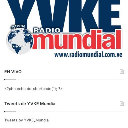
r
:
EN VIVO
<?php echo do_shortcode(‘‘); ?>
Tweets de YVKE Mundial
Tweets by YVKE_Mundial