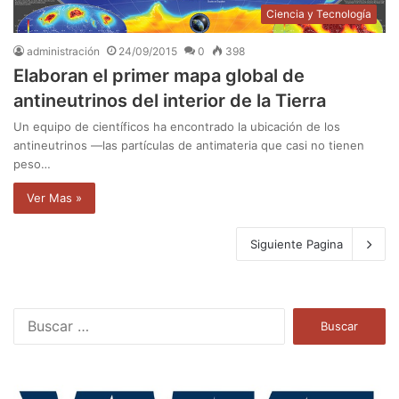
Ciencia y Tecnología
administración
24/09/2015
0
398
Elaboran el primer mapa global de
antineutrinos del interior de la Tierra
Un equipo de científicos ha encontrado la ubicación de los
antineutrinos —las partículas de antimateria que casi no tienen
peso…
Ver Mas »
Siguiente Pagina
B
u
s
c
a