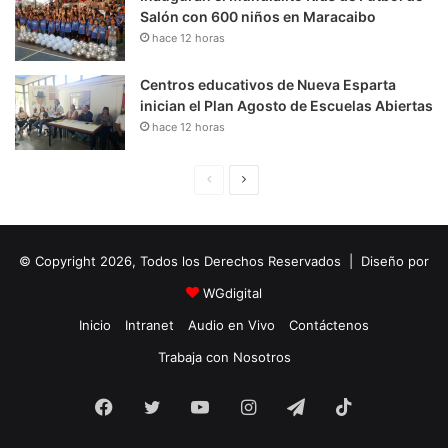
Salón con 600 niños en Maracaibo
hace 12 horas
Centros educativos de Nueva Esparta
inician el Plan Agosto de Escuelas Abiertas
hace 12 horas
P
S
á
i
g
g
© Copyright 2026, Todos los Derechos Reservados | Diseño por
i
u
n
i
WGdigital
a
e
Inicio
Intranet
Audio en Vivo
Contáctenos
A
n
Trabaja con Nosotros
n
t
Facebook
Twitter
YouTube
t
e
Instagram
Telegram
TikTok
e
P