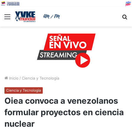
Menu
B
Inicio
/
Ciencia y Tecnología
Ciencia y Tecnología
Oiea convoca a venezolanos
formular proyectos en ciencia
nuclear