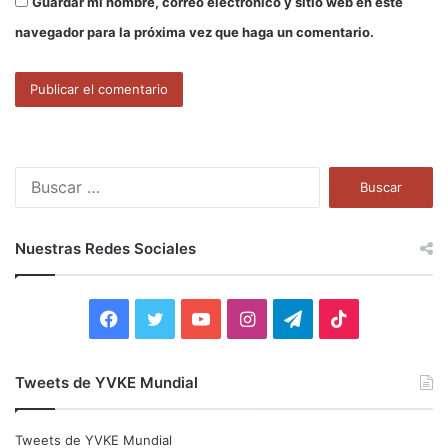
Guardar mi nombre, correo electrónico y sitio web en este
navegador para la próxima vez que haga un comentario.
B
u
s
c
Nuestras Redes Sociales
a
r
:
F
T
Y
I
T
T
a
w
o
n
e
i
Tweets de YVKE Mundial
c
i
u
s
l
k
e
t
T
t
e
T
Tweets de YVKE Mundial