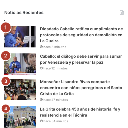
b
t
u
a
g
o
Noticias Recientes
o
e
b
g
r
k
Diosdado Cabello ratifica cumplimiento de
o
r
e
r
a
protocolos de seguridad en demolición en
La Guaira
k
a
m
hace 3 minutos
m
Cabello: el diálogo debe servir para sumar
por Venezuela y preservar la paz
hace 12 minutos
Monseñor Lisandro Rivas comparte
encuentro con niños peregrinos del Santo
Cristo de La Grita
hace 47 minutos
La Grita celebra 450 años de historia, fe y
resistencia en el Táchira
hace 54 minutos