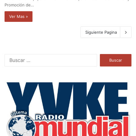
Promoción de…
Ver Mas »
Siguiente Pagina
B
u
s
c
a
r
: