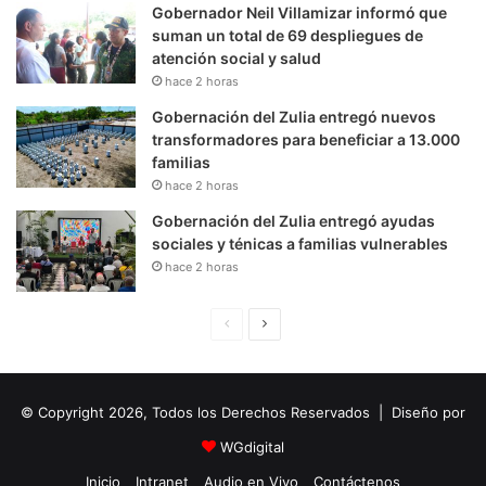
Gobernador Neil Villamizar informó que
suman un total de 69 despliegues de
atención social y salud
hace 2 horas
Gobernación del Zulia entregó nuevos
transformadores para beneficiar a 13.000
familias
hace 2 horas
Gobernación del Zulia entregó ayudas
sociales y ténicas a familias vulnerables
hace 2 horas
P
S
á
i
g
g
© Copyright 2026, Todos los Derechos Reservados | Diseño por
i
u
n
i
WGdigital
a
e
Inicio
Intranet
Audio en Vivo
Contáctenos