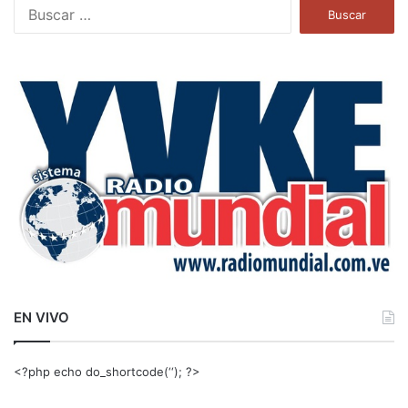
B
u
s
c
a
r
:
EN VIVO
<?php echo do_shortcode(‘‘); ?>