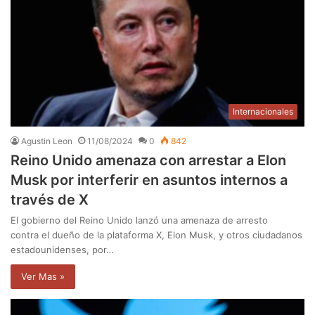
Internacionales
Agustin Leon
11/08/2024
0
842
Reino Unido amenaza con arrestar a Elon
Musk por interferir en asuntos internos a
través de X
El gobierno del Reino Unido lanzó una amenaza de arresto
contra el dueño de la plataforma X, Elon Musk, y otros ciudadanos
estadounidenses, por…
Ver Mas »