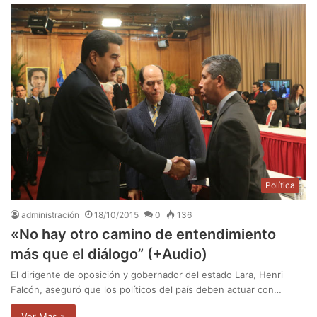
Política
administración
18/10/2015
0
136
«No hay otro camino de entendimiento
más que el diálogo” (+Audio)
El dirigente de oposición y gobernador del estado Lara, Henri
Falcón, aseguró que los políticos del país deben actuar con…
Ver Mas »