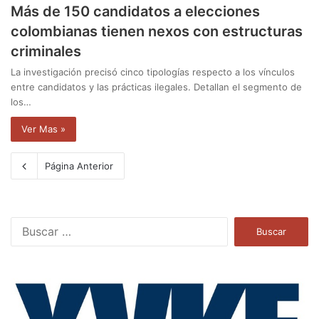
Más de 150 candidatos a elecciones
colombianas tienen nexos con estructuras
criminales
La investigación precisó cinco tipologías respecto a los vínculos
entre candidatos y las prácticas ilegales. Detallan el segmento de
los…
Ver Mas »
Página Anterior
B
u
s
c
a
r
: