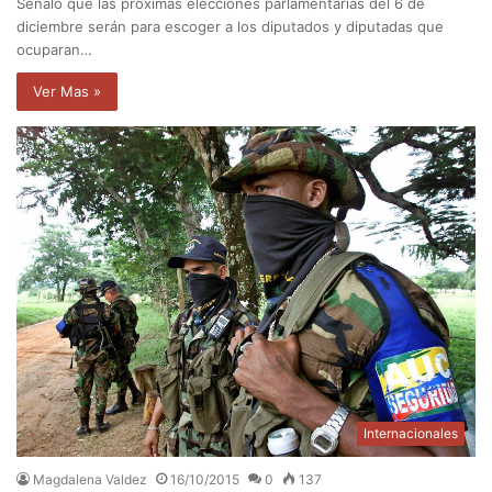
Señaló que las próximas elecciones parlamentarias del 6 de
diciembre serán para escoger a los diputados y diputadas que
ocuparan…
Ver Mas »
Internacionales
Magdalena Valdez
16/10/2015
0
137