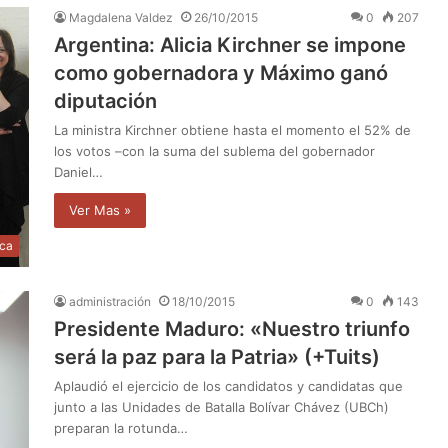
Magdalena Valdez
26/10/2015
0
207
Argentina: Alicia Kirchner se impone
como gobernadora y Máximo ganó
diputación
La ministra Kirchner obtiene hasta el momento el 52% de
los votos –con la suma del sublema del gobernador
Daniel…
Ver Mas »
ica
administración
18/10/2015
0
143
Presidente Maduro: «Nuestro triunfo
será la paz para la Patria» (+Tuits)
Aplaudió el ejercicio de los candidatos y candidatas que
junto a las Unidades de Batalla Bolívar Chávez (UBCh)
preparan la rotunda…