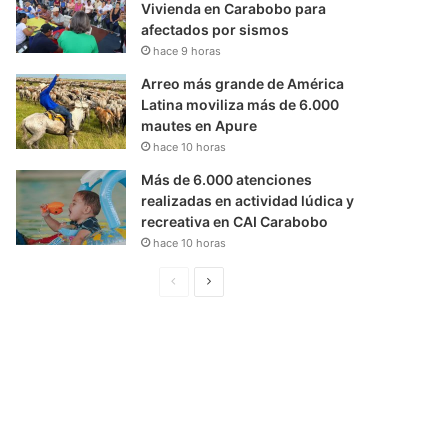
Vivienda en Carabobo para
afectados por sismos
hace 9 horas
Arreo más grande de América
Latina moviliza más de 6.000
mautes en Apure
hace 10 horas
Más de 6.000 atenciones
realizadas en actividad lúdica y
recreativa en CAI Carabobo
hace 10 horas
P
S
á
i
g
g
i
u
n
i
a
e