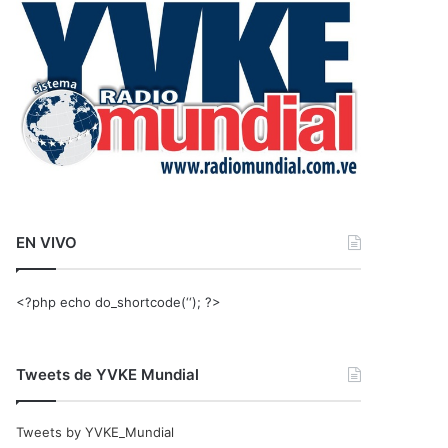
r
:
EN VIVO
<?php echo do_shortcode(‘‘); ?>
Tweets de YVKE Mundial
Tweets by YVKE_Mundial