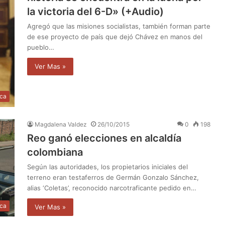
la victoria del 6-D» (+Audio)
Agregó que las misiones socialistas, también forman parte
de ese proyecto de país que dejó Chávez en manos del
pueblo…
Ver Mas »
ica
Magdalena Valdez
26/10/2015
0
198
Reo ganó elecciones en alcaldía
colombiana
Según las autoridades, los propietarios iniciales del
terreno eran testaferros de Germán Gonzalo Sánchez,
alias ‘Coletas’, reconocido narcotraficante pedido en…
ica
Ver Mas »