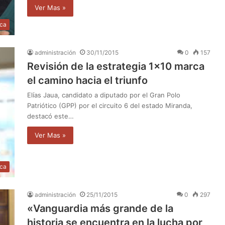
Ver Mas »
ica
administración
30/11/2015
0
157
Revisión de la estrategia 1×10 marca
el camino hacia el triunfo
Elías Jaua, candidato a diputado por el Gran Polo
Patriótico (GPP) por el circuito 6 del estado Miranda,
destacó este…
Ver Mas »
ica
administración
25/11/2015
0
297
«Vanguardia más grande de la
historia se encuentra en la lucha por