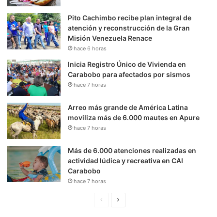
Pito Cachimbo recibe plan integral de
atención y reconstrucción de la Gran
Misión Venezuela Renace
hace 6 horas
Inicia Registro Único de Vivienda en
Carabobo para afectados por sismos
hace 7 horas
Arreo más grande de América Latina
moviliza más de 6.000 mautes en Apure
hace 7 horas
Más de 6.000 atenciones realizadas en
actividad lúdica y recreativa en CAI
Carabobo
hace 7 horas
P
S
á
i