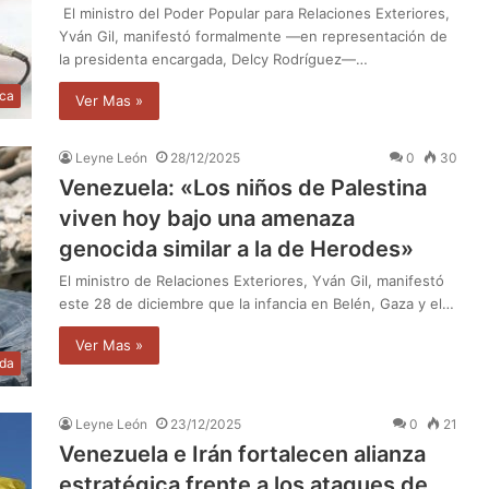
El ministro del Poder Popular para Relaciones Exteriores,
Yván Gil, manifestó formalmente —en representación de
la presidenta encargada, Delcy Rodríguez—…
ica
Ver Mas »
Leyne León
28/12/2025
0
30
Venezuela: «Los niños de Palestina
viven hoy bajo una amenaza
genocida similar a la de Herodes»
El ministro de Relaciones Exteriores, Yván Gil, manifestó
este 28 de diciembre que la infancia en Belén, Gaza y el…
Ver Mas »
da
Leyne León
23/12/2025
0
21
Venezuela e Irán fortalecen alianza
estratégica frente a los ataques de