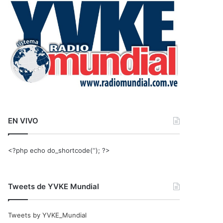
r
:
EN VIVO
<?php echo do_shortcode(‘‘); ?>
Tweets de YVKE Mundial
Tweets by YVKE_Mundial