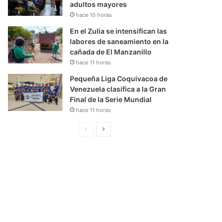
adultos mayores
hace 10 horas
En el Zulia se intensifican las
labores de saneamiento en la
cañada de El Manzanillo
hace 11 horas
Pequeña Liga Coquivacoa de
Venezuela clasifica a la Gran
Final de la Serie Mundial
hace 11 horas
P
S
á
i
g
g
i
u
n
i
a
e
A
n