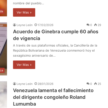
nombre del pueblo…
da
Ver Mas »
Leyne León
17/02/2026
0
29
Acuerdo de Ginebra cumple 60 años
de vigencia
A través de sus plataformas oficiales, la Cancillería de la
República Bolivariana de Venezuela conmemoró hoy el
sexagésimo aniversario de…
Ver Mas »
ica
Leyne León
28/01/2026
0
25
Venezuela lamenta el fallecimiento
del dirigente congoleño Roland
Lumumba