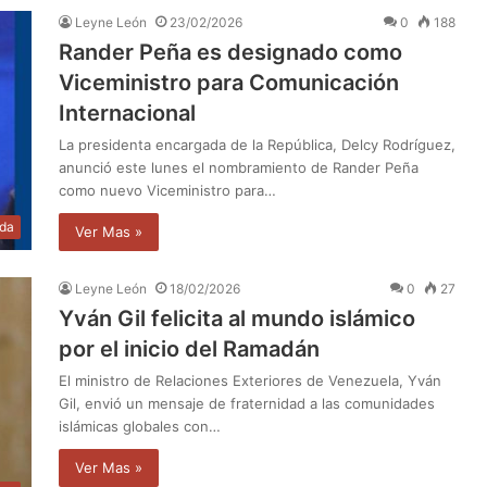
Leyne León
23/02/2026
0
188
Rander Peña es designado como
Viceministro para Comunicación
Internacional
La presidenta encargada de la República, Delcy Rodríguez,
anunció este lunes el nombramiento de Rander Peña
como nuevo Viceministro para…
da
Ver Mas »
Leyne León
18/02/2026
0
27
Yván Gil felicita al mundo islámico
por el inicio del Ramadán
El ministro de Relaciones Exteriores de Venezuela, Yván
Gil, envió un mensaje de fraternidad a las comunidades
islámicas globales con…
Ver Mas »