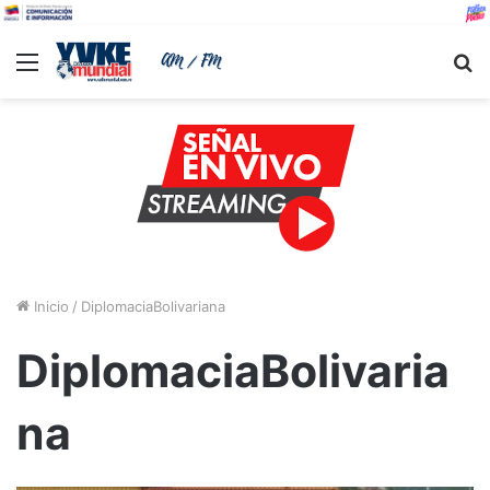
Menu
B
Inicio
/
DiplomaciaBolivariana
DiplomaciaBolivaria
na