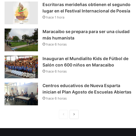
Escritoras merideñas obtienen el segundo
lugar en el Festival Internacional de Poesía
hace 1 hora
Maracaibo se prepara para ser una ciudad
más humanista
hace 6 horas
Inauguran el Mundialito Kids de Fútbol de
Salón con 600 niños en Maracaibo
hace 6 horas
Centros educativos de Nueva Esparta
inician el Plan Agosto de Escuelas Abiertas
hace 6 horas
P
S
á
i
g
g