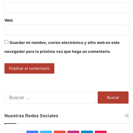
*
Web
Guardar mi nombre, correo electrónico y sitio web en este
navegador para la próxima vez que haga un comentario.
B
u
s
c
Nuestras Redes Sociales
a
r
: