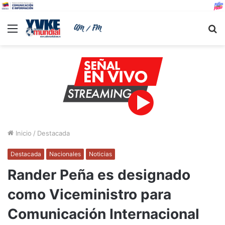
Menu
B
Inicio
/
Destacada
Destacada
Nacionales
Noticias
Rander Peña es designado
como Viceministro para
Comunicación Internacional