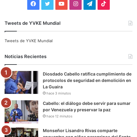
F
T
Y
I
T
T
a
w
o
n
e
i
Tweets de YVKE Mundial
c
i
u
s
l
k
e
t
T
t
e
T
Tweets de YVKE Mundial
b
t
u
a
g
o
Noticias Recientes
o
e
b
g
r
k
Diosdado Cabello ratifica cumplimiento de
o
r
e
r
a
protocolos de seguridad en demolición en
La Guaira
k
a
m
hace 3 minutos
m
Cabello: el diálogo debe servir para sumar
por Venezuela y preservar la paz
hace 12 minutos
Monseñor Lisandro Rivas comparte
encuentro con niños peregrinos del Santo