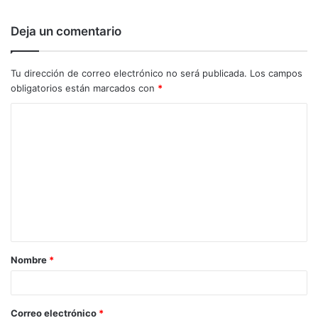
Deja un comentario
Tu dirección de correo electrónico no será publicada.
Los campos
obligatorios están marcados con
*
C
o
m
e
n
t
a
Nombre
*
r
i
o
Correo electrónico
*