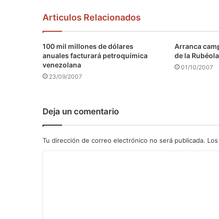
Articulos Relacionados
100 mil millones de dólares
Arranca camp
anuales facturará petroquímica
de la Rubéola
venezolana
01/10/2007
23/09/2007
Deja un comentario
Tu dirección de correo electrónico no será publicada.
Los
C
o
m
e
n