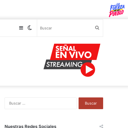
Sidebar
Switch
Buscar
skin
B
u
s
c
a
Nuestras Redes Sociales