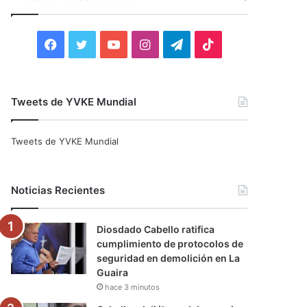
r
:
F
T
Y
I
T
T
a
w
o
n
e
i
c
i
u
s
l
k
Tweets de YVKE Mundial
e
t
T
t
e
T
Tweets de YVKE Mundial
b
t
u
a
g
o
o
e
b
g
r
k
Noticias Recientes
o
r
e
r
a
Diosdado Cabello ratifica
k
a
m
cumplimiento de protocolos de
seguridad en demolición en La
m
Guaira
hace 3 minutos