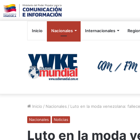
Inicio
Nacionales
Internacionales
Regio
Inicio
/
Nacionales
/
Luto en la moda venezolana: fallec
Nacionales
Noticias
Luto en la moda ve