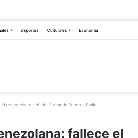
nales
Deportes
Culturales
Economía
e el reconocido diseñador Fernando Fuentes Fraile
nezolana: fallece el