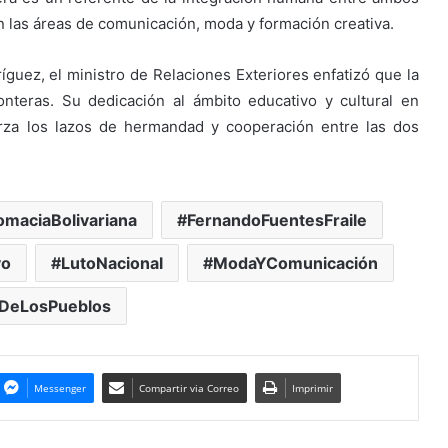
 las áreas de comunicación, moda y formación creativa.
íguez, el ministro de Relaciones Exteriores enfatizó que la
onteras. Su dedicación al ámbito educativo y cultural en
rza los lazos de hermandad y cooperación entre las dos
omaciaBolivariana
FernandoFuentesFraile
vo
LutoNacional
ModaYComunicación
DeLosPueblos
Messenger
Compartir via Correo
Imprimir