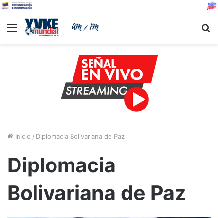
Menu
B
Inicio
/
Diplomacia Bolivariana de Paz
Diplomacia
Bolivariana de Paz