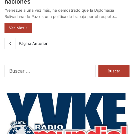
naciones
"Venezuela una vez más, ha demostrado que la Diplomacia
Bolivariana de Paz es una política de trabajo por el respeto…
Ver Mas »
Página Anterior
B
u
s
c
a
r
: