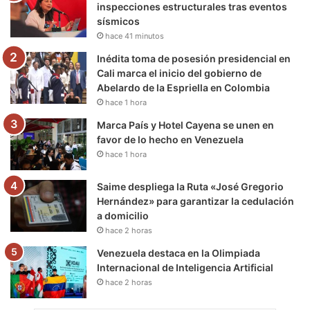
inspecciones estructurales tras eventos
sísmicos
k
a
m
hace 41 minutos
m
Inédita toma de posesión presidencial en
Cali marca el inicio del gobierno de
Abelardo de la Espriella en Colombia
hace 1 hora
Marca País y Hotel Cayena se unen en
favor de lo hecho en Venezuela
hace 1 hora
Saime despliega la Ruta «José Gregorio
Hernández» para garantizar la cedulación
a domicilio
hace 2 horas
Venezuela destaca en la Olimpiada
Internacional de Inteligencia Artificial
hace 2 horas