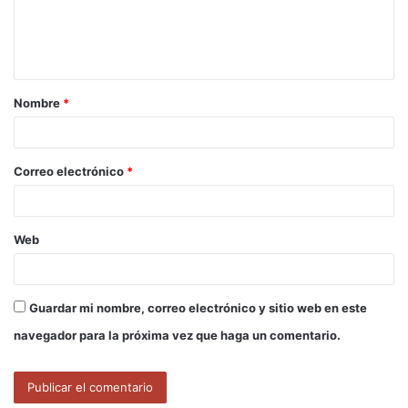
n
t
a
Nombre
*
r
i
o
Correo electrónico
*
*
Web
Guardar mi nombre, correo electrónico y sitio web en este
navegador para la próxima vez que haga un comentario.