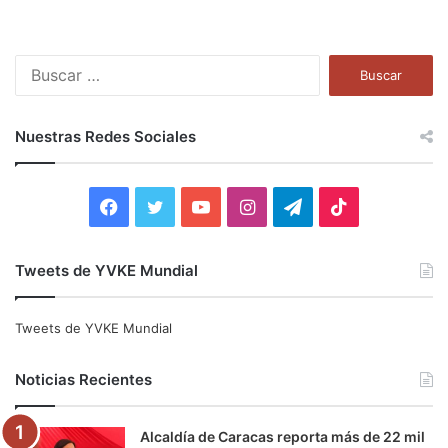
B
u
s
c
Nuestras Redes Sociales
a
r
:
F
T
Y
I
T
T
a
w
o
n
e
i
Tweets de YVKE Mundial
c
i
u
s
l
k
e
t
T
t
e
T
Tweets de YVKE Mundial
b
t
u
a
g
o
Noticias Recientes
o
e
b
g
r
k
Alcaldía de Caracas reporta más de 22 mil
o
r
e
r
a