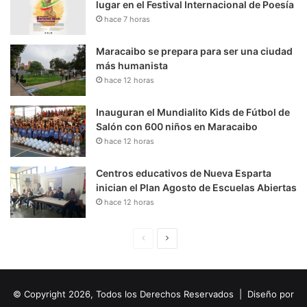
lugar en el Festival Internacional de Poesía
hace 7 horas
Maracaibo se prepara para ser una ciudad
más humanista
hace 12 horas
Inauguran el Mundialito Kids de Fútbol de
Salón con 600 niños en Maracaibo
hace 12 horas
Centros educativos de Nueva Esparta
inician el Plan Agosto de Escuelas Abiertas
hace 12 horas
P
S
á
i
g
g
© Copyright 2026, Todos los Derechos Reservados | Diseño por
i
u