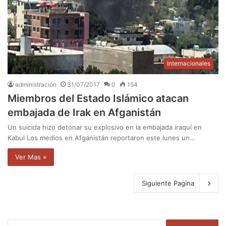
Internacionales
administración
31/07/2017
0
154
Miembros del Estado Islámico atacan
embajada de Irak en Afganistán
Un suicida hizo detonar su explosivo en la embajada iraquí en
Kabul Los medios en Afganistán reportaron este lunes un…
Ver Mas »
Siguiente Pagina
B