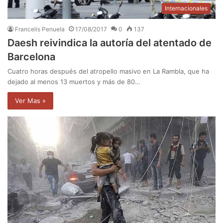
Internacionales
Francelis Penuela
17/08/2017
0
137
Daesh reivindica la autoría del atentado de
Barcelona
Cuatro horas después del atropello masivo en La Rambla, que ha
dejado al menos 13 muertos y más de 80…
Ver Mas »