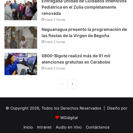
Entregada Unidad de Cuidados Intensivos
Pediátrica en el Zulia completamente
renovada
hace 2 horas
Naguanagua presentó la programación de
las fiestas de la Virgen de Begoña
hace 2 horas
0800-Bigote realizó más de 91 mil
atenciones gratuitas en Carabobo
hace 2 horas
P
S
á
i
g
g
© Copyright 2026, Todos los Derechos Reservados | Diseño por
i
u
n
i
WGdigital
a
e
Inicio
Intranet
Audio en Vivo
Contáctenos