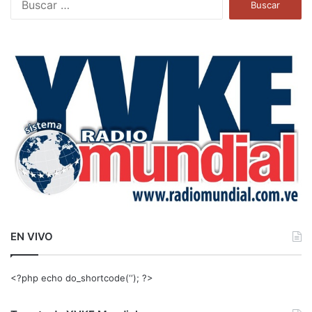
u
s
c
a
r
:
EN VIVO
<?php echo do_shortcode(‘‘); ?>