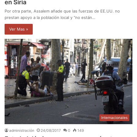
en Siria
Por otra parte, Assalem añade que las fuerzas de EE.UU. no
prestan apoyo a la población local y "no están…
Ver Mas »
Internacionales
administración
24/08/2017
0
149