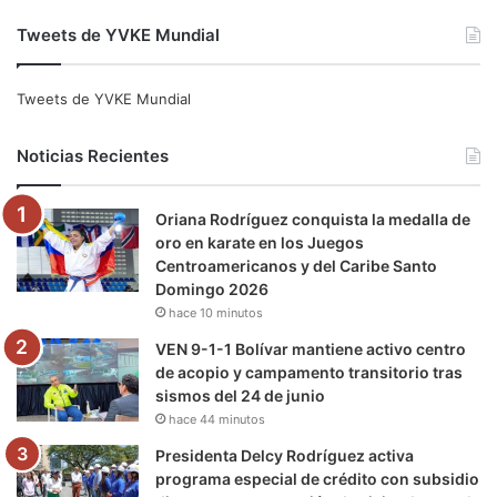
a
w
o
n
e
i
Tweets de YVKE Mundial
c
i
u
s
l
k
e
t
T
t
e
T
Tweets de YVKE Mundial
b
t
u
a
g
o
Noticias Recientes
o
e
b
g
r
k
Oriana Rodríguez conquista la medalla de
o
r
e
r
a
oro en karate en los Juegos
Centroamericanos y del Caribe Santo
k
a
m
Domingo 2026
hace 10 minutos
m
VEN 9-1-1 Bolívar mantiene activo centro
de acopio y campamento transitorio tras
sismos del 24 de junio
hace 44 minutos
Presidenta Delcy Rodríguez activa
programa especial de crédito con subsidio