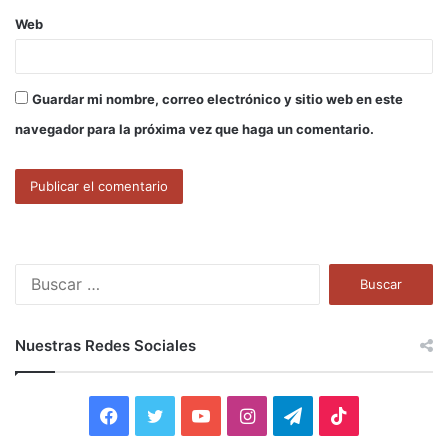
Web
Guardar mi nombre, correo electrónico y sitio web en este
navegador para la próxima vez que haga un comentario.
B
u
s
c
Nuestras Redes Sociales
a
r
:
F
T
Y
I
T
T