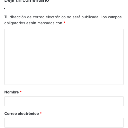
Deja un comentario
Tu dirección de correo electrónico no será publicada.
Los campos
obligatorios están marcados con
*
C
o
m
e
n
t
a
Nombre
*
r
i
o
Correo electrónico
*
*