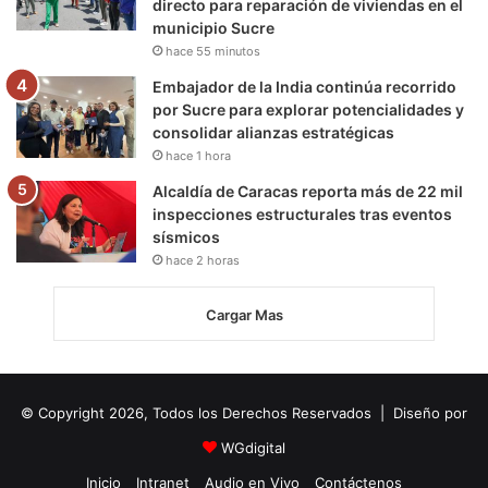
directo para reparación de viviendas en el
municipio Sucre
hace 55 minutos
Embajador de la India continúa recorrido
por Sucre para explorar potencialidades y
consolidar alianzas estratégicas
hace 1 hora
Alcaldía de Caracas reporta más de 22 mil
inspecciones estructurales tras eventos
sísmicos
hace 2 horas
Cargar Mas
© Copyright 2026, Todos los Derechos Reservados | Diseño por
WGdigital
Inicio
Intranet
Audio en Vivo
Contáctenos