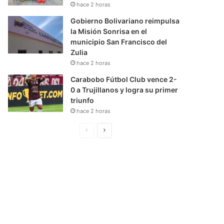
hace 2 horas
Gobierno Bolivariano reimpulsa
la Misión Sonrisa en el
municipio San Francisco del
Zulia
hace 2 horas
Carabobo Fútbol Club vence 2-
0 a Trujillanos y logra su primer
triunfo
hace 2 horas
P
S
á
i
g
g
i
u
n
i
a
e
A
n