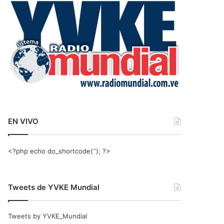
r
:
EN VIVO
<?php echo do_shortcode(‘‘); ?>
Tweets de YVKE Mundial
Tweets by YVKE_Mundial