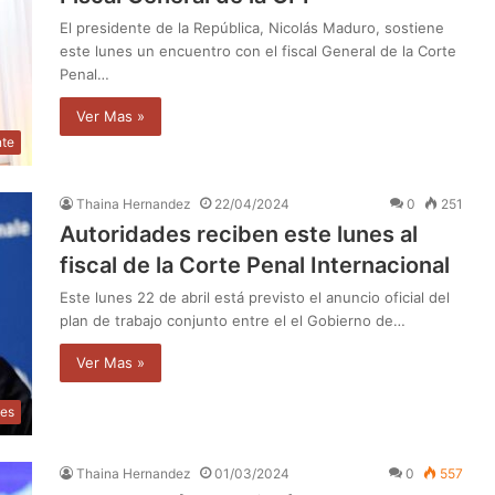
El presidente de la República, Nicolás Maduro, sostiene
este lunes un encuentro con el fiscal General de la Corte
Penal…
Ver Mas »
nte
Thaina Hernandez
22/04/2024
0
251
Autoridades reciben este lunes al
fiscal de la Corte Penal Internacional
Este lunes 22 de abril está previsto el anuncio oficial del
plan de trabajo conjunto entre el el Gobierno de…
Ver Mas »
les
Thaina Hernandez
01/03/2024
0
557