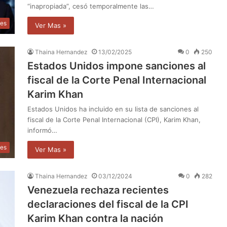
“inapropiada”, cesó temporalmente las…
les
Ver Mas »
Thaina Hernandez
13/02/2025
0
250
Estados Unidos impone sanciones al
fiscal de la Corte Penal Internacional
Karim Khan
Estados Unidos ha incluido en su lista de sanciones al
fiscal de la Corte Penal Internacional (CPI), Karim Khan,
informó…
les
Ver Mas »
Thaina Hernandez
03/12/2024
0
282
Venezuela rechaza recientes
declaraciones del fiscal de la CPI
Karim Khan contra la nación