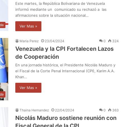
Este martes, la República Bolivariana de Venezuela
informó mediante un comunicado su rechazó a las
afirmaciones sobre la situación nacional…
da
Ver Mas »
Maria Perez
23/04/2024
0
324
Venezuela y la CPI Fortalecen Lazos
de Cooperación
En una jornada histórica, el Presidente Nicolás Maduro y
el Fiscal de la Corte Penal Internacional (CPI), Karim A.A.
Khan…
Ver Mas »
da
Thaina Hernandez
22/04/2024
0
363
Nicolás Maduro sostiene reunión con
Fiscal General de la CPI