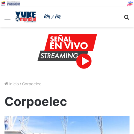
Menu
B
Inicio
/
Corpoelec
Corpoelec