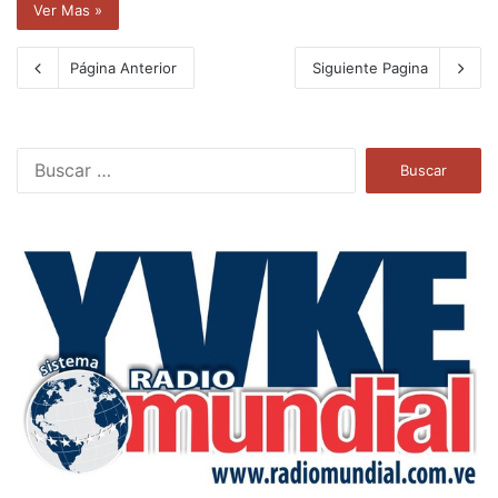
Ver Mas »
Página Anterior
Siguiente Pagina
B
u
s
c
a
r
: