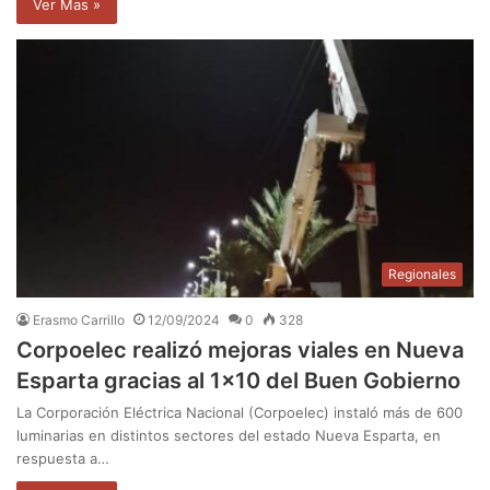
Ver Mas »
Regionales
Erasmo Carrillo
12/09/2024
0
328
Corpoelec realizó mejoras viales en Nueva
Esparta gracias al 1×10 del Buen Gobierno
La Corporación Eléctrica Nacional (Corpoelec) instaló más de 600
luminarias en distintos sectores del estado Nueva Esparta, en
respuesta a…