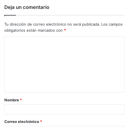
Deja un comentario
Tu dirección de correo electrónico no será publicada.
Los campos
obligatorios están marcados con
*
C
o
m
e
n
t
a
Nombre
*
r
i
o
Correo electrónico
*
*