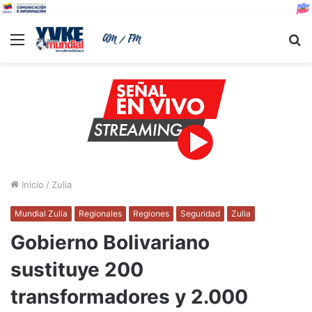
Menu
B
Inicio
/
Zulia
Mundial Zulia
Regionales
Regiones
Seguridad
Zulia
Gobierno Bolivariano
sustituye 200
transformadores y 2.000