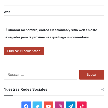
Web
Guardar mi nombre, correo electrónico y sitio web en este
navegador para la próxima vez que haga un comentario.
B
u
s
c
Nuestras Redes Sociales
a
r
:
F
T
Y
I
T
T