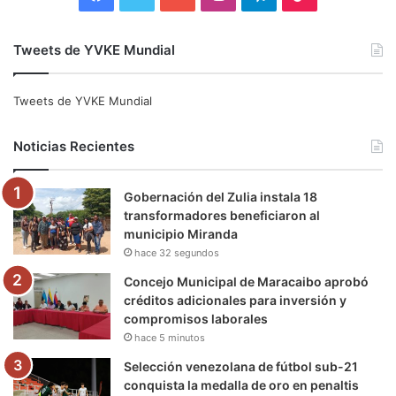
a
w
o
n
e
i
Tweets de YVKE Mundial
c
i
u
s
l
k
e
t
T
t
e
T
Tweets de YVKE Mundial
b
t
u
a
g
o
Noticias Recientes
o
e
b
g
r
k
Gobernación del Zulia instala 18
o
r
e
r
a
transformadores beneficiaron al
municipio Miranda
k
a
m
hace 32 segundos
m
Concejo Municipal de Maracaibo aprobó
créditos adicionales para inversión y
compromisos laborales
hace 5 minutos
Selección venezolana de fútbol sub-21
conquista la medalla de oro en penaltis