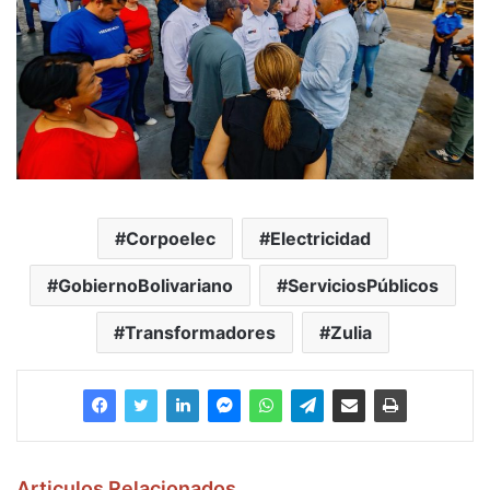
Corpoelec
Electricidad
GobiernoBolivariano
ServiciosPúblicos
Transformadores
Zulia
Articulos Relacionados