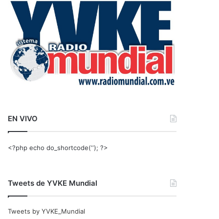
r
:
EN VIVO
<?php echo do_shortcode(‘‘); ?>
Tweets de YVKE Mundial
Tweets by YVKE_Mundial