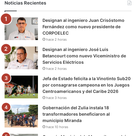
Noticias Recientes
o
e
b
g
r
k
Designan al ingeniero Juan Crisóstomo
o
r
e
r
a
Fernández como nuevo presidente de
CORPOELEC
k
a
m
hace 2 horas
m
Designan al ingeniero José Luis
Betancourt como nuevo Viceministro de
Servicios Eléctricos
hace 2 horas
Jefa de Estado felicita a la Vinotinto Sub20
por consagrarse campeona en los Juegos
Centroamericanos y del Caribe 2026
hace 3 horas
Gobernación del Zulia instala 18
transformadores beneficiaron al
municipio Miranda
hace 10 horas