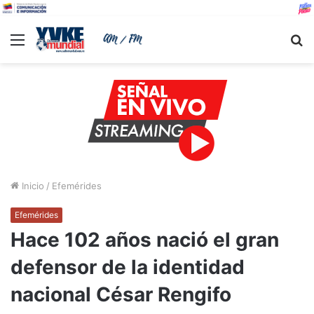
Menu
B
Inicio
/
Efemérides
Efemérides
Hace 102 años nació el gran
defensor de la identidad
nacional César Rengifo