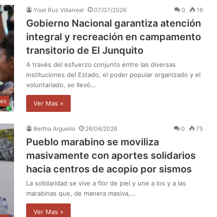
Yisel Ruz Villarreal
07/07/2026
0
16
Gobierno Nacional garantiza atención
integral y recreación en campamento
transitorio de El Junquito
A través del esfuerzo conjunto entre las diversas
instituciones del Estado, el poder popular organizado y el
voluntariado, se llevó…
les
Ver Mas »
Bertha Arguello
26/06/2026
0
75
Pueblo marabino se moviliza
masivamente con aportes solidarios
hacia centros de acopio por sismos
La solidaridad se vive a flor de piel y une a los y a las
marabinas que, de manera masiva,…
Ver Mas »