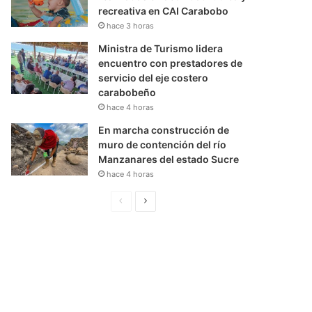
recreativa en CAI Carabobo
hace 3 horas
Ministra de Turismo lidera
encuentro con prestadores de
servicio del eje costero
carabobeño
hace 4 horas
En marcha construcción de
muro de contención del río
Manzanares del estado Sucre
hace 4 horas
P
S
á
i
g
g
i
u
n
i
a
e