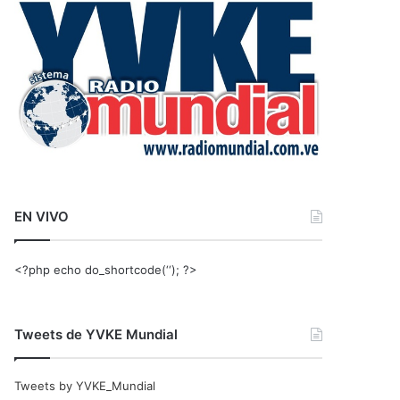
r
:
EN VIVO
<?php echo do_shortcode(‘‘); ?>
Tweets de YVKE Mundial
Tweets by YVKE_Mundial