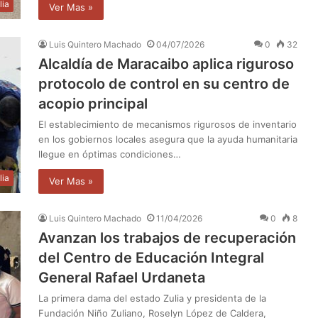
lia
Ver Mas »
Luis Quintero Machado
04/07/2026
0
32
Alcaldía de Maracaibo aplica riguroso
protocolo de control en su centro de
acopio principal
El establecimiento de mecanismos rigurosos de inventario
en los gobiernos locales asegura que la ayuda humanitaria
llegue en óptimas condiciones…
lia
Ver Mas »
Luis Quintero Machado
11/04/2026
0
8
Avanzan los trabajos de recuperación
del Centro de Educación Integral
General Rafael Urdaneta
La primera dama del estado Zulia y presidenta de la
Fundación Niño Zuliano, Roselyn López de Caldera,