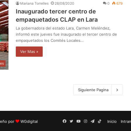
Mariana Torrelles
28/08/2020
0
679
Inaugurado tercer centro de
empaquetados CLAP en Lara
La gobernadora del estado Lara, Carmen Meléndez,
informó este jueves fue inaugurado el tercer centro de
empaquetados los Comités Locales…
Ver Mas »
les
Siguiente Pagina
seño por
WGdigital
Facebook
Twitter
YouTube
Instagram
Telegram
TikTok
Inicio
Intra