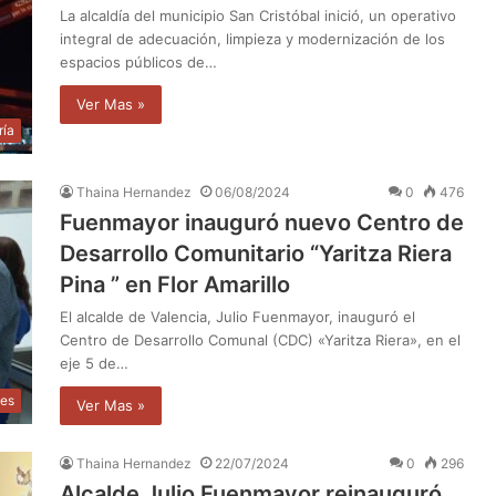
La alcaldía del municipio San Cristóbal inició, un operativo
integral de adecuación, limpieza y modernización de los
espacios públicos de…
Ver Mas »
ría
Thaina Hernandez
06/08/2024
0
476
Fuenmayor inauguró nuevo Centro de
Desarrollo Comunitario “Yaritza Riera
Pina ” en Flor Amarillo
El alcalde de Valencia, Julio Fuenmayor, inauguró el
Centro de Desarrollo Comunal (CDC) «Yaritza Riera», en el
eje 5 de…
les
Ver Mas »
Thaina Hernandez
22/07/2024
0
296
Alcalde Julio Fuenmayor reinauguró