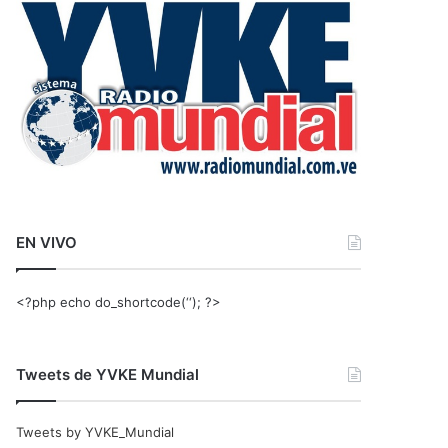
r
:
EN VIVO
<?php echo do_shortcode(‘‘); ?>
Tweets de YVKE Mundial
Tweets by YVKE_Mundial