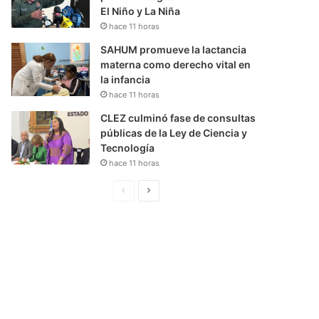
El Niño y La Niña
hace 11 horas
SAHUM promueve la lactancia
materna como derecho vital en
la infancia
hace 11 horas
CLEZ culminó fase de consultas
públicas de la Ley de Ciencia y
Tecnología
hace 11 horas
P
S
á
i
g
g
i
u
n
i
a
e
A
n