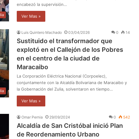
encabezó la supervisión…
lia
Ver Mas »
Luis Quintero Machado
03/04/2026
0
14
Sustituido el transformador que
explotó en el Callejón de los Pobres
en el centro de la ciudad de
Maracaibo
La Corporación Eléctrica Nacional (Corpoelec),
conjuntamente con la Alcaldía Bolivariana de Maracaibo y
la Gobernación del Zulia, solventaron en tiempo…
lia
Ver Mas »
Omar Pernia
29/09/2024
0
542
Alcaldía de San Cristóbal inició Plan
de Reordenamiento Urbano