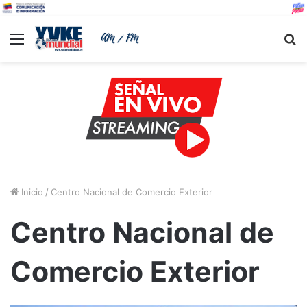
Menu
B
Inicio
/
Centro Nacional de Comercio Exterior
Centro Nacional de
Comercio Exterior