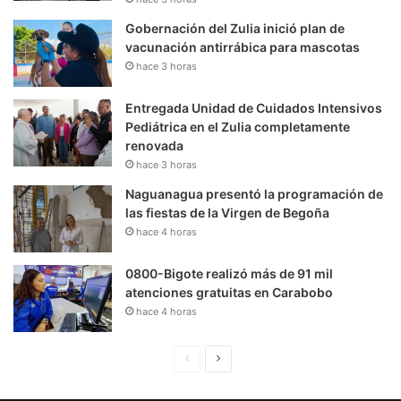
Gobernación del Zulia inició plan de
vacunación antirrábica para mascotas
hace 3 horas
Entregada Unidad de Cuidados Intensivos
Pediátrica en el Zulia completamente
renovada
hace 3 horas
Naguanagua presentó la programación de
las fiestas de la Virgen de Begoña
hace 4 horas
0800-Bigote realizó más de 91 mil
atenciones gratuitas en Carabobo
hace 4 horas
P
S
á
i