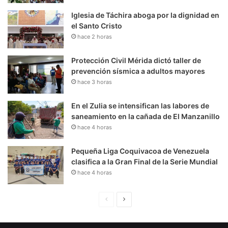
Iglesia de Táchira aboga por la dignidad en
el Santo Cristo
hace 2 horas
Protección Civil Mérida dictó taller de
prevención sísmica a adultos mayores
hace 3 horas
En el Zulia se intensifican las labores de
saneamiento en la cañada de El Manzanillo
hace 4 horas
Pequeña Liga Coquivacoa de Venezuela
clasifica a la Gran Final de la Serie Mundial
hace 4 horas
P
S
á
i
g
g