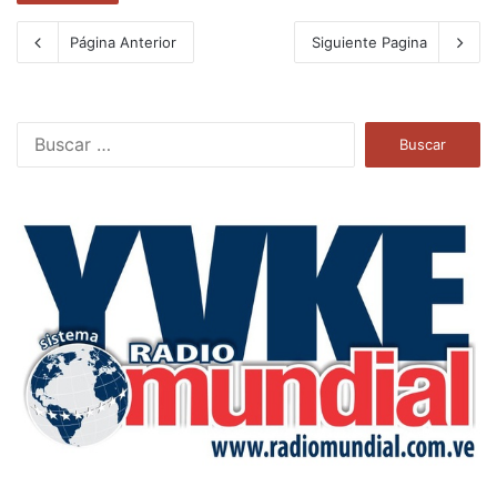
Página Anterior
Siguiente Pagina
B
u
s
c
a
r
: