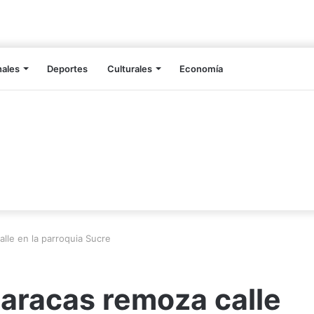
nales
Deportes
Culturales
Economía
lle en la parroquia Sucre
aracas remoza calle