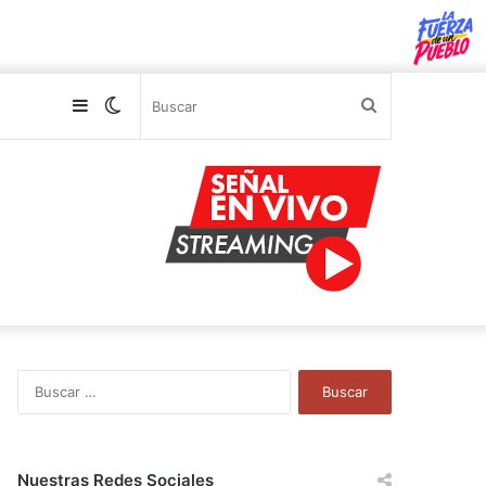
Sidebar
Switch
Buscar
skin
B
u
s
c
a
Nuestras Redes Sociales