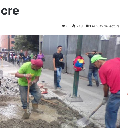
ucre
0
248
1 minuto de lectura