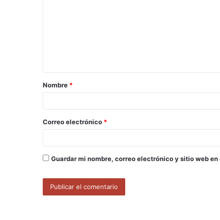
m
e
n
t
a
Nombre
*
r
i
o
Correo electrónico
*
*
Guardar mi nombre, correo electrónico y sitio web en