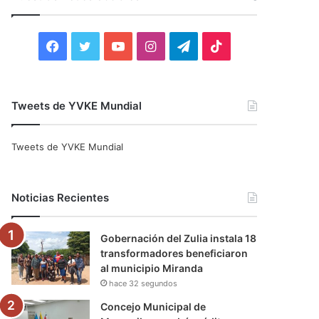
r
:
F
T
Y
I
T
T
a
w
o
n
e
i
c
i
u
s
l
k
Tweets de YVKE Mundial
e
t
T
t
e
T
Tweets de YVKE Mundial
b
t
u
a
g
o
o
e
b
g
r
k
Noticias Recientes
o
r
e
r
a
Gobernación del Zulia instala 18
k
a
m
transformadores beneficiaron
al municipio Miranda
m
hace 32 segundos
Concejo Municipal de