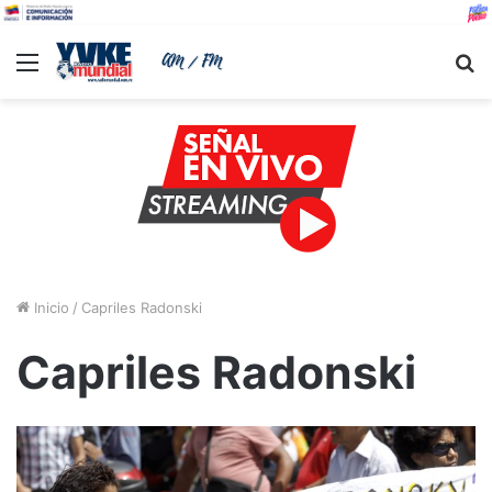
Menu
B
Inicio
/
Capriles Radonski
Capriles Radonski