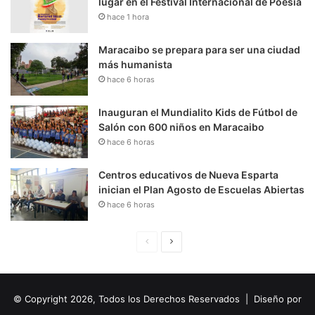
lugar en el Festival Internacional de Poesía
hace 1 hora
Maracaibo se prepara para ser una ciudad
más humanista
hace 6 horas
Inauguran el Mundialito Kids de Fútbol de
Salón con 600 niños en Maracaibo
hace 6 horas
Centros educativos de Nueva Esparta
inician el Plan Agosto de Escuelas Abiertas
hace 6 horas
P
S
á
i
g
g
© Copyright 2026, Todos los Derechos Reservados | Diseño por
i
u