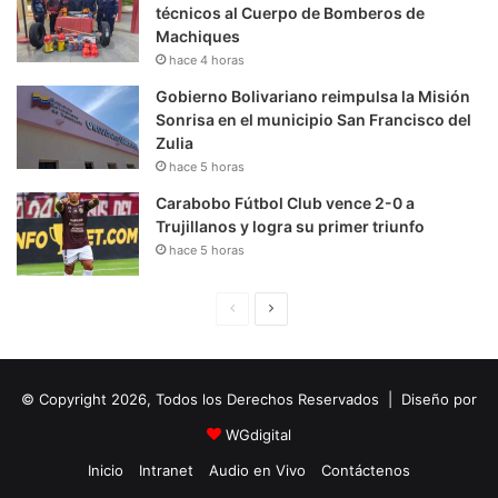
técnicos al Cuerpo de Bomberos de
Machiques
hace 4 horas
Gobierno Bolivariano reimpulsa la Misión
Sonrisa en el municipio San Francisco del
Zulia
hace 5 horas
Carabobo Fútbol Club vence 2-0 a
Trujillanos y logra su primer triunfo
hace 5 horas
P
S
á
i
g
g
© Copyright 2026, Todos los Derechos Reservados | Diseño por
i
u
n
i
WGdigital
a
e
Inicio
Intranet
Audio en Vivo
Contáctenos
A
n