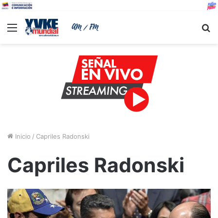
Menu
B
Inicio
/
Capriles Radonski
Capriles Radonski