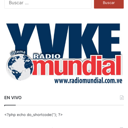
u
s
c
a
r
:
EN VIVO
<?php echo do_shortcode(‘‘); ?>