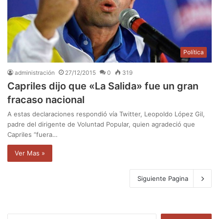
Política
administración
27/12/2015
0
319
Capriles dijo que «La Salida» fue un gran
fracaso nacional
A estas declaraciones respondió vía Twitter, Leopoldo López Gil,
padre del dirigente de Voluntad Popular, quien agradeció que
Capriles “fuera…
Ver Mas »
Siguiente Pagina
B